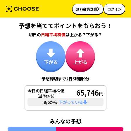
無料会員登録
ログイン
予想を当ててポイントをもらおう！
明日の
日経平均株価
は上がる？下がる？
下がる
上がる
予想締切まで2日5時間9分
65,746
今日の日経平均株価
円
（基準価格）
8/6から
下がっている
みんなの予想