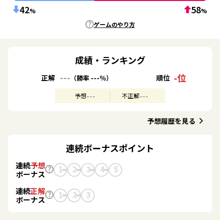
42
58
%
%
ゲームのやり方
成績・ランキング
---
-
位
正解
順位
（勝率 ---％）
---
---
予想
不正解
予想履歴を見る
連続ボーナスポイント
連続
予想
1
2
3
4
5
ボーナス
連続
正解
1
2
3
ボーナス