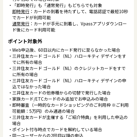
「即時発行」も「通常発行」もどちらでも対象
即時発行
：カードの到着を待たずして、電話認証で最短10秒
でカードが利用可能
通常発行
：カードが手元に到着し、Vpassアプリダウンロー
ド後にカード利用可能
ポイント対象外
Web申込後、60日以内にカード発行に至らなかった場合
三井住友カード ゴールド（NL）ハローキティ デザインをす
でに所有の場合
三井住友カード ゴールド（NL）のクレジットカードをすで
に所有の場合
三井住友カード ゴールド（NL）ハローキティ デザインの申
込ではなかった場合
三井住友カードの他券種からの切替で発行した場合
家族カード/ETCカードのみ追加でお申込みの場合
即時審査（一時的なカードショッピングのご利用枠 ※ご利用
可能額：5万円）のみ通過の場合
三井住友カードが主催する「ご紹介特典」を利用した申込の
場合
ポイント付与時点でカードを解約している場合
同一ユーザーからの2回目以降の申込