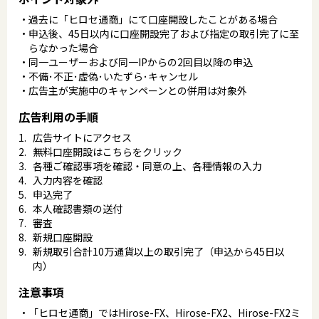
過去に「ヒロセ通商」にて口座開設したことがある場合
申込後、45日以内に口座開設完了および指定の取引完了に至
らなかった場合
同一ユーザーおよび同一IPからの2回目以降の申込
不備･不正･虚偽･いたずら･キャンセル
広告主が実施中のキャンペーンとの併用は対象外
広告利用の手順
広告サイトにアクセス
無料口座開設はこちらをクリック
各種ご確認事項を確認・同意の上、各種情報の入力
入力内容を確認
申込完了
本人確認書類の送付
審査
新規口座開設
新規取引合計10万通貨以上の取引完了（申込から45日以
内）
注意事項
「ヒロセ通商」ではHirose-FX、Hirose-FX2、Hirose-FX2ミ