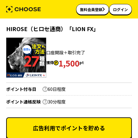
無料会員登録
ログイン
HIROSE（ヒロセ通商）「LION FX」
口座開設＋取引完了
1,500
獲得
pt
ポイント付与日
60日程度
ポイント通帳反映
30分程度
広告利用でポイントを貯める