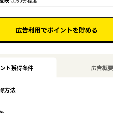
反映
30分程度
広告利用でポイントを貯める
ント獲得条件
広告概
得方法
象