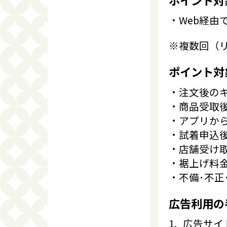
Web経
※複数回（
ポイント対
注文後の
商品受取
アプリか
試着申込
店舗受け
裾上げ料
不備･不正
広告利用の
広告サイ