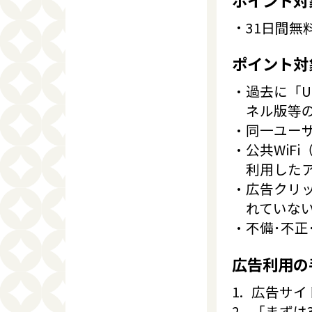
31日間無
ポイント対
過去に「U
ネル版等
同一ユーザ
公共WiF
利用した
広告クリ
れていな
不備･不正
広告利用の
広告サイ
「まずは