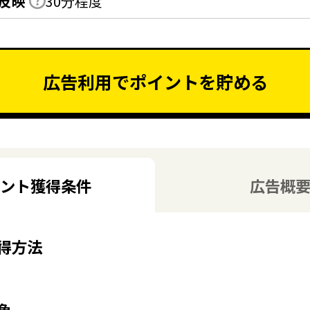
反映
30分程度
広告利用でポイントを貯める
ント獲得条件
広告概
得方法
象