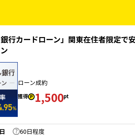
し銀行カードローン」関東在住者限定で
ーン
ローン成約
1,500
獲得
pt
日
60日程度